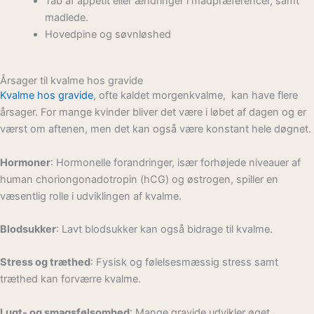
Tab af appetit eller ændringer i madpræferencer, samt
madlede.
Hovedpine og søvnløshed
Årsager til kvalme hos gravide
Kvalme hos gravide
, ofte kaldet morgenkvalme, kan have flere
årsager. For mange kvinder bliver det være i løbet af dagen og er
værst om aftenen, men det kan også være konstant hele døgnet.
Hormoner
: Hormonelle forandringer, især forhøjede niveauer af
human choriongonadotropin (hCG) og østrogen, spiller en
væsentlig rolle i udviklingen af kvalme.
Blodsukker
: Lavt blodsukker kan også bidrage til kvalme.
Stress og træthed
: Fysisk og følelsesmæssig stress samt
træthed kan forværre kvalme.
Lugt- og smagsfølsomhed
: Mange gravide udvikler øget